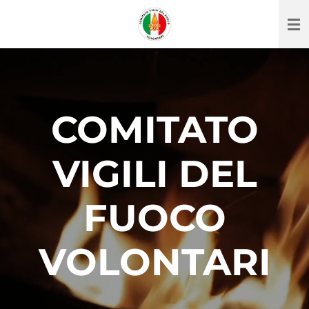
Vai
al
contenuto
principale
COMITATO
VIGILI DEL
FUOCO
VOLONTARI