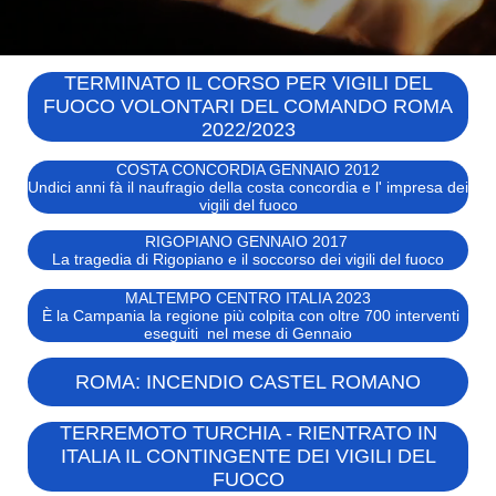
TERMINATO IL CORSO PER VIGILI DEL
FUOCO VOLONTARI DEL COMANDO ROMA
2022/2023
COSTA CONCORDIA GENNAIO 2012
Undici anni fà il naufragio della costa concordia e l' impresa dei
vigili del fuoco
RIGOPIANO GENNAIO 2017
La tragedia di Rigopiano e il soccorso dei vigili del fuoco
MALTEMPO CENTRO ITALIA 2023
È la Campania la regione più colpita con oltre 700 interventi
eseguiti nel mese di Gennaio
ROMA: INCENDIO CASTEL ROMANO
TERREMOTO TURCHIA - RIENTRATO IN
ITALIA IL CONTINGENTE DEI VIGILI DEL
FUOCO